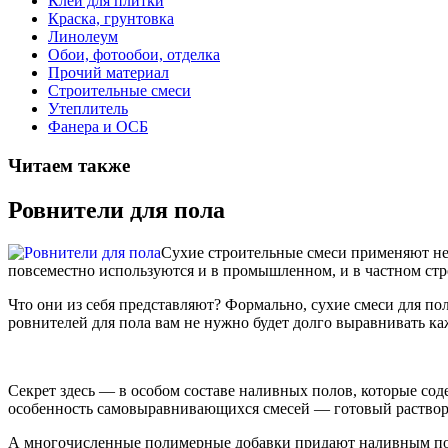
Клей для плитки
Краска, грунтовка
Линолеум
Обои, фотообои, отделка
Прочий материал
Строительные смеси
Утеплитель
Фанера и ОСБ
Читаем также
Ровнители для пола
Сухие строительные смеси применяют не 
повсеместно используются и в промышленном, и в частном стр
Что они из себя представляют? Формально, сухие смеси для по
ровнителей для пола вам не нужно будет долго выравнивать к
Секрет здесь — в особом составе наливных полов, которые сод
особенность самовыравнивающихся смесей — готовый раствор ра
А многочисленные полимерные добавки придают наливным пола