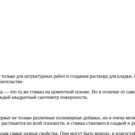
только для штукатурных работ и создания раствора для кладки
оительстве.
ла — это та же стяжка на цементной основе. Но в отличие от са
аждый квадратный сантиметр поверхности.
ержат не только различные полимерные добавки, но и очень мелк
стекается по всей плоскости, и стяжка становится гладкой и р
м самые разные свойства. Они могут быть морозо- и влагосто