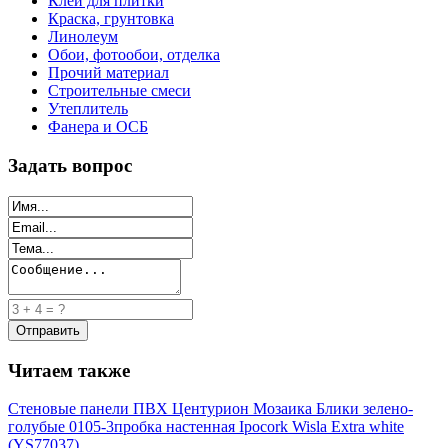
Клей для плитки
Краска, грунтовка
Линолеум
Обои, фотообои, отделка
Прочий материал
Строительные смеси
Утеплитель
Фанера и ОСБ
Задать вопрос
Читаем также
Стеновые панели ПВХ Центурион Мозаика Блики зелено-
голубые 0105-3
пробка настенная Ipocork Wisla Extra white
(YS77037)