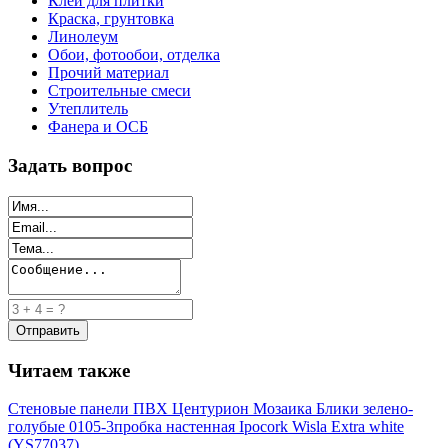
Клей для плитки
Краска, грунтовка
Линолеум
Обои, фотообои, отделка
Прочий материал
Строительные смеси
Утеплитель
Фанера и ОСБ
Задать вопрос
Читаем также
Стеновые панели ПВХ Центурион Мозаика Блики зелено-
голубые 0105-3
пробка настенная Ipocork Wisla Extra white
(YS77037)