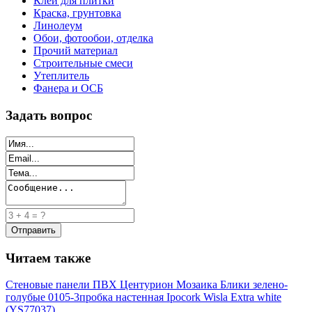
Клей для плитки
Краска, грунтовка
Линолеум
Обои, фотообои, отделка
Прочий материал
Строительные смеси
Утеплитель
Фанера и ОСБ
Задать вопрос
Читаем также
Стеновые панели ПВХ Центурион Мозаика Блики зелено-
голубые 0105-3
пробка настенная Ipocork Wisla Extra white
(YS77037)