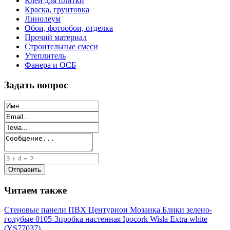
Клей для плитки
Краска, грунтовка
Линолеум
Обои, фотообои, отделка
Прочий материал
Строительные смеси
Утеплитель
Фанера и ОСБ
Задать вопрос
Читаем также
Стеновые панели ПВХ Центурион Мозаика Блики зелено-
голубые 0105-3
пробка настенная Ipocork Wisla Extra white
(YS77037)