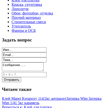
Клей для плитки
Краска, грунтовка
Линолеум
Обои, фотообои, отделка
Прочий материал
Строительные смеси
Утеплитель
Фанера и ОСБ
Задать вопрос
Читаем также
Клей Mapei Kerapoxy 114/2кг антрацит
Затирка Wim Затирка
Wim 1/41 5кг карамель
Вернуться к: Клей для плитки