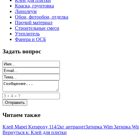
Клей для плитки
Краска, грунтовка
Линолеум
Обои, фотообои, отделка
Прочий материал
Строительные смеси
Утеплитель
Фанера и ОСБ
Задать вопрос
Читаем также
Клей Mapei Kerapoxy 114/2кг антрацит
Затирка Wim Затирка Wim
Вернуться к: Клей для плитки