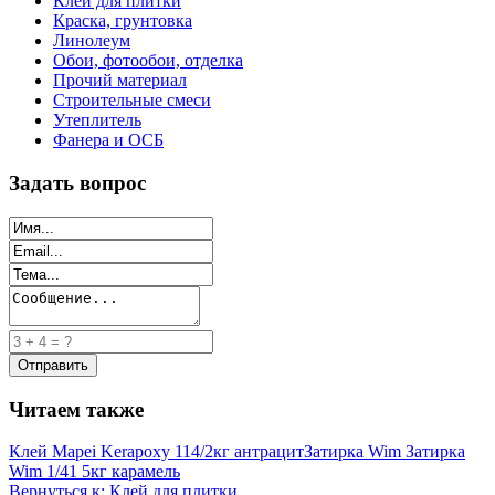
Клей для плитки
Краска, грунтовка
Линолеум
Обои, фотообои, отделка
Прочий материал
Строительные смеси
Утеплитель
Фанера и ОСБ
Задать вопрос
Читаем также
Клей Mapei Kerapoxy 114/2кг антрацит
Затирка Wim Затирка
Wim 1/41 5кг карамель
Вернуться к: Клей для плитки