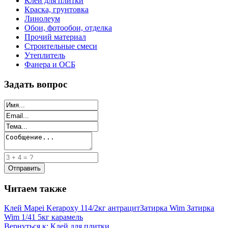
Клей для плитки
Краска, грунтовка
Линолеум
Обои, фотообои, отделка
Прочий материал
Строительные смеси
Утеплитель
Фанера и ОСБ
Задать вопрос
Читаем также
Клей Mapei Kerapoxy 114/2кг антрацит
Затирка Wim Затирка
Wim 1/41 5кг карамель
Вернуться к: Клей для плитки