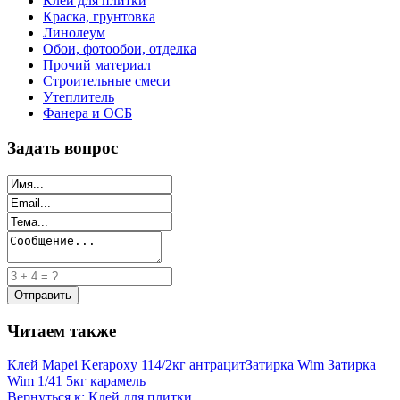
Клей для плитки
Краска, грунтовка
Линолеум
Обои, фотообои, отделка
Прочий материал
Строительные смеси
Утеплитель
Фанера и ОСБ
Задать вопрос
Читаем также
Клей Mapei Kerapoxy 114/2кг антрацит
Затирка Wim Затирка
Wim 1/41 5кг карамель
Вернуться к: Клей для плитки