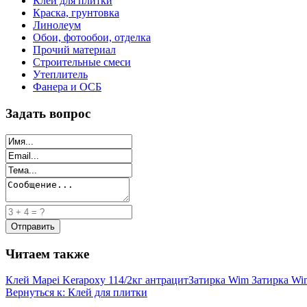
Клей для плитки
Краска, грунтовка
Линолеум
Обои, фотообои, отделка
Прочий материал
Строительные смеси
Утеплитель
Фанера и ОСБ
Задать вопрос
Читаем также
Клей Mapei Kerapoxy 114/2кг антрацит
Затирка Wim Затирка Wim
Вернуться к: Клей для плитки