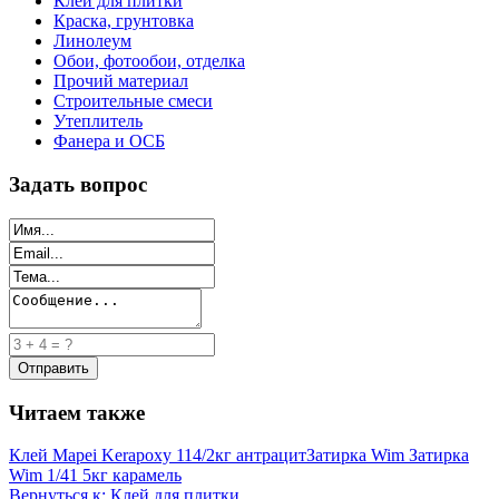
Клей для плитки
Краска, грунтовка
Линолеум
Обои, фотообои, отделка
Прочий материал
Строительные смеси
Утеплитель
Фанера и ОСБ
Задать вопрос
Читаем также
Клей Mapei Kerapoxy 114/2кг антрацит
Затирка Wim Затирка
Wim 1/41 5кг карамель
Вернуться к: Клей для плитки