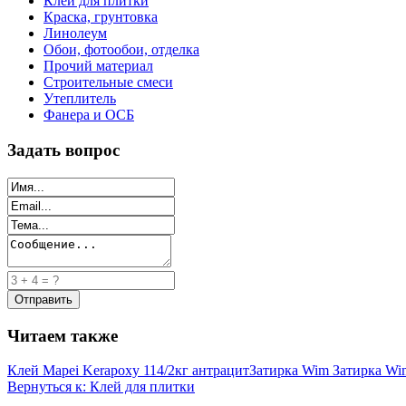
Клей для плитки
Краска, грунтовка
Линолеум
Обои, фотообои, отделка
Прочий материал
Строительные смеси
Утеплитель
Фанера и ОСБ
Задать вопрос
Читаем также
Клей Mapei Kerapoxy 114/2кг антрацит
Затирка Wim Затирка Wim
Вернуться к: Клей для плитки