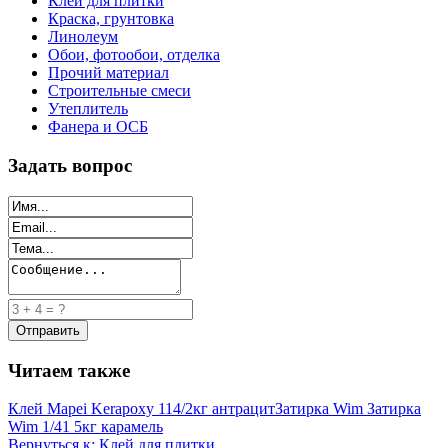
Клей для плитки
Краска, грунтовка
Линолеум
Обои, фотообои, отделка
Прочий материал
Строительные смеси
Утеплитель
Фанера и ОСБ
Задать вопрос
Читаем также
Клей Mapei Kerapoxy 114/2кг антрацит
Затирка Wim Затирка
Wim 1/41 5кг карамель
Вернуться к: Клей для плитки