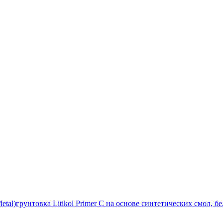
etal)
грунтовка Litikol Primer C на основе синтетических смол, 