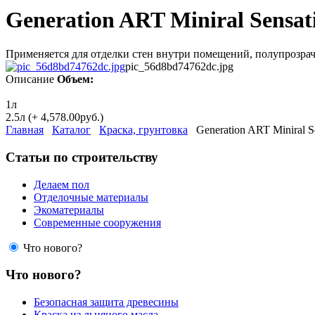
Generation ART Miniral Sensat
Применяется для отделки стен внутри помещений, полупрозрачна
pic_56d8bd74762dc.jpg
Описание
Объем:
1л
2.5л (+ 4,578.00руб.)
Главная
Каталог
Краска, грунтовка
Generation ART Miniral S
Статьи по строительству
Делаем пол
Отделочные материалы
Экоматериалы
Современные сооружения
Что нового?
Что нового?
Безопасная защита древесины
Краска из льняного масла