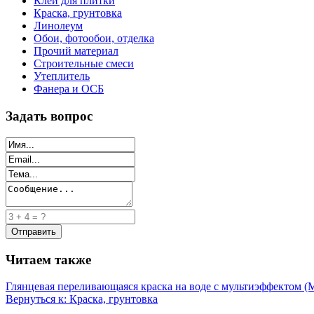
Клей для плитки
Краска, грунтовка
Линолеум
Обои, фотообои, отделка
Прочий материал
Строительные смеси
Утеплитель
Фанера и ОСБ
Задать вопрос
Читаем также
Глянцевая переливающаяся краска на воде с мультиэффектом (M
Вернуться к: Краска, грунтовка