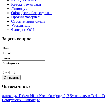
Клей для плитки
Краска, грунтовка
Линолеум
Обои, фотообои, отделка
Прочий материал
Строительные смеси
Утеплитель
Фанера и ОСБ
Задать вопрос
Читаем также
линолеум Tarkett Idillia Nova Оксфорд 2, 3,5м
линолеум Tarkett De
Вернуться к: Линолеум