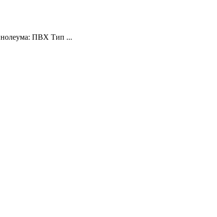
инолеума: ПВХ Тип ...