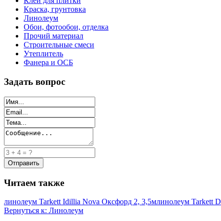
Клей для плитки
Краска, грунтовка
Линолеум
Обои, фотообои, отделка
Прочий материал
Строительные смеси
Утеплитель
Фанера и ОСБ
Задать вопрос
Читаем также
линолеум Tarkett Idillia Nova Оксфорд 2, 3,5м
линолеум Tarkett De
Вернуться к: Линолеум