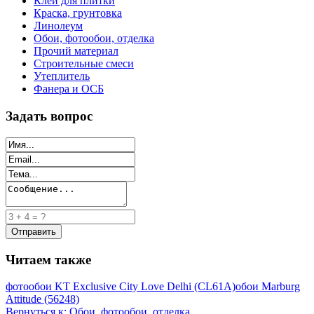
Клей для плитки
Краска, грунтовка
Линолеум
Обои, фотообои, отделка
Прочий материал
Строительные смеси
Утеплитель
Фанера и ОСБ
Задать вопрос
Читаем также
фотообои KT Exclusive City Love Delhi (CL61A)
обои Marburg
Attitude (56248)
Вернуться к: Обои, фотообои, отделка