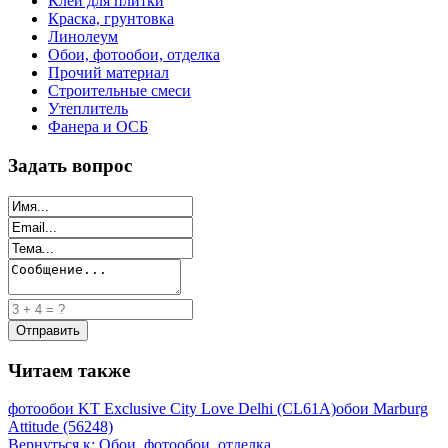
Клей для плитки
Краска, грунтовка
Линолеум
Обои, фотообои, отделка
Прочий материал
Строительные смеси
Утеплитель
Фанера и ОСБ
Задать вопрос
Читаем также
фотообои KT Exclusive City Love Delhi (CL61A)
обои Marburg
Attitude (56248)
Вернуться к: Обои, фотообои, отделка