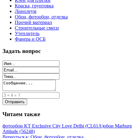
Клей для плитки
Краска, грунтовка
Линолеум
Обои, фотообои, отделка
Прочий материал
Строительные смеси
Утеплитель
Фанера и ОСБ
Задать вопрос
Читаем также
фотообои KT Exclusive City Love Delhi (CL61A)
обои Marburg
Attitude (56248)
Вернуться к: Обои, фотообои, отделка