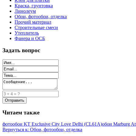
Клей для плитки
Краска, грунтовка
Линолеум
Обои, фотообои, отделка
Прочий материал
Строительные смеси
Утеплитель
Фанера и ОСБ
Задать вопрос
Читаем также
фотообои KT Exclusive City Love Delhi (CL61A)
обои Marburg Att
Вернуться к: Обои, фотообои, отделка