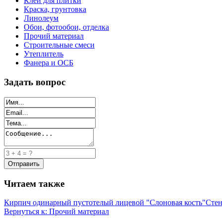
Клей для плитки
Краска, грунтовка
Линолеум
Обои, фотообои, отделка
Прочий материал
Строительные смеси
Утеплитель
Фанера и ОСБ
Задать вопрос
Читаем также
Кирпич одинарный пустотелый лицевой "Слоновая кость"
Сте
Вернуться к: Прочий материал