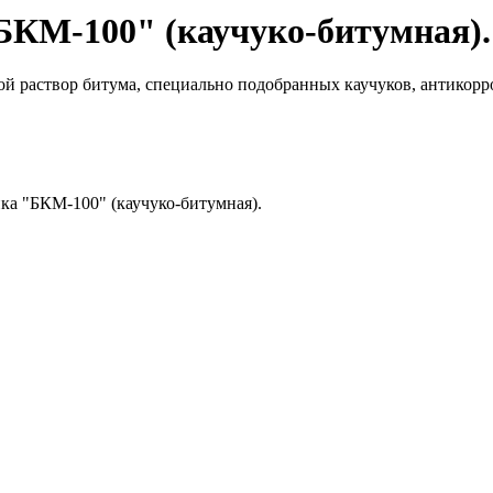
БКМ-100" (каучуко-битумная).
ой раствор битума, специально подобранных каучуков, антикорро
а "БКМ-100" (каучуко-битумная).