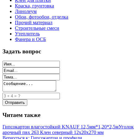
Клей для плитки
Краска, грунтовка
Линолеум
Обои, фотообои, отделка
Прочий материал
Строительные смеси
Утеплитель
Фанера и ОСБ
Задать вопрос
Читаем также
Гипсокартон влагостойкий KNAUF 12,5мм*1,20*2,5м
Уголок
арочный пвх 263 Клен северный 12х20х270 мм
Вернуться к: Гипсокартон и профили