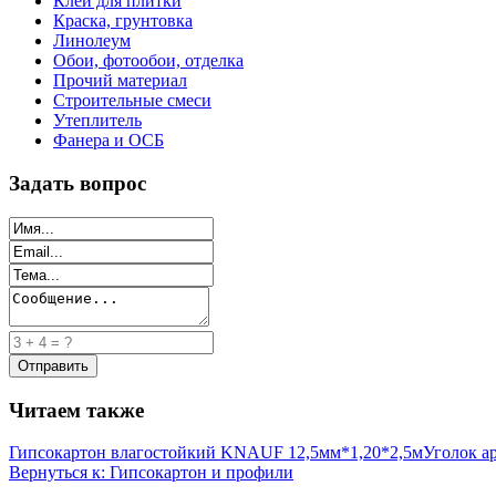
Клей для плитки
Краска, грунтовка
Линолеум
Обои, фотообои, отделка
Прочий материал
Строительные смеси
Утеплитель
Фанера и ОСБ
Задать вопрос
Читаем также
Гипсокартон влагостойкий KNAUF 12,5мм*1,20*2,5м
Уголок а
Вернуться к: Гипсокартон и профили