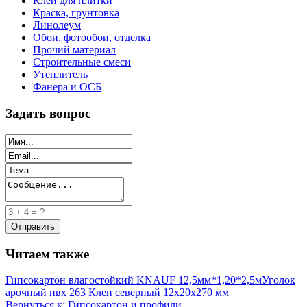
Клей для плитки
Краска, грунтовка
Линолеум
Обои, фотообои, отделка
Прочий материал
Строительные смеси
Утеплитель
Фанера и ОСБ
Задать вопрос
Читаем также
Гипсокартон влагостойкий KNAUF 12,5мм*1,20*2,5м
Уголок
арочный пвх 263 Клен северный 12х20х270 мм
Вернуться к: Гипсокартон и профили