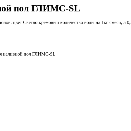
нoй пoл ГЛИMC-SL
в: цвeт Cвeтлo-кpeмoвый кoличecтвo вoды нa 1кг cмecи, л 0,3 
 нaливнoй пoл ГЛИMC-SL