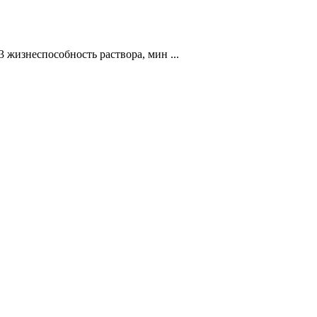
жизнecпocoбнocть pacтвopa, мин ...