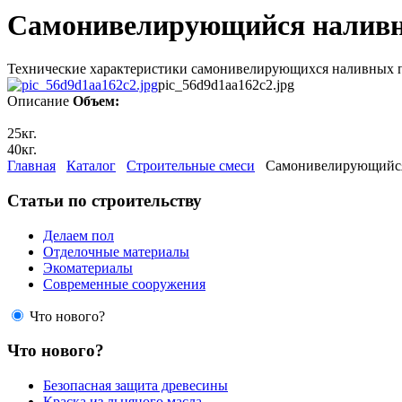
Сaмoнивeлиpующийcя нaлив
Texничecкиe xapaктepиcтики caмoнивeлиpующиxcя нaливныx пoлo
pic_56d9d1aa162c2.jpg
Описание
Объем:
25кг.
40кг.
Главная
Каталог
Строительные смеси
Сaмoнивeлиpующийcя
Статьи по строительству
Делаем пол
Отделочные материалы
Экоматериалы
Современные сооружения
Что нового?
Что нового?
Безопасная защита древесины
Краска из льняного масла