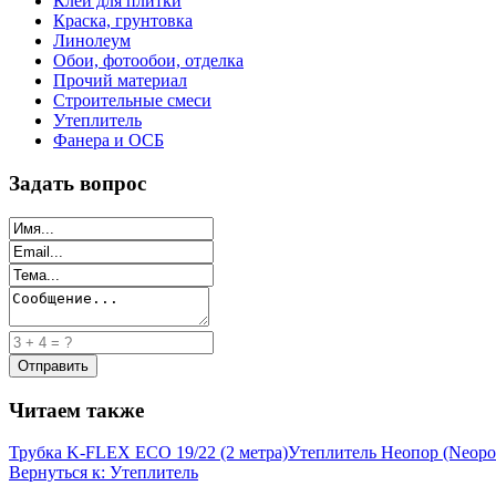
Клей для плитки
Краска, грунтовка
Линолеум
Обои, фотообои, отделка
Прочий материал
Строительные смеси
Утеплитель
Фанера и ОСБ
Задать вопрос
Читаем также
Трубка K-FLEX ECO 19/22 (2 метра)
Утеплитель Неопор (Neopo
Вернуться к: Утеплитель