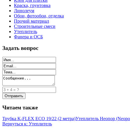
Клей для плитки
Краска, грунтовка
Линолеум
Обои, фотообои, отделка
Прочий материал
Строительные смеси
Утеплитель
Фанера и ОСБ
Задать вопрос
Читаем также
Трубка K-FLEX ECO 19/22 (2 метра)
Утеплитель Неопор (Neopo
Вернуться к: Утеплитель