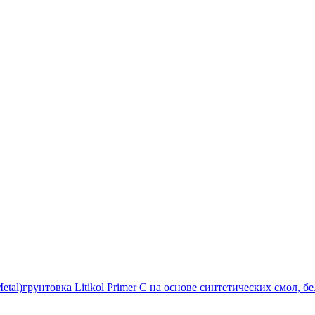
etal)
грунтовка Litikol Primer C на основе синтетических смол, 