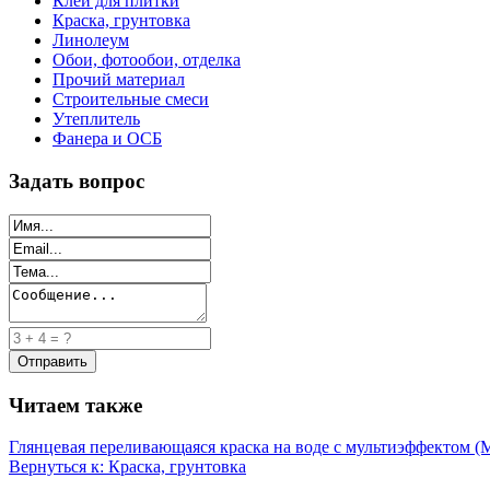
Клей для плитки
Краска, грунтовка
Линолеум
Обои, фотообои, отделка
Прочий материал
Строительные смеси
Утеплитель
Фанера и ОСБ
Задать вопрос
Читаем также
Глянцевая переливающаяся краска на воде с мультиэффектом (M
Вернуться к: Краска, грунтовка