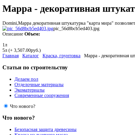
Mappa - декоративная штукат
Domini,Mappa декоративная штукатурка "карта мира" позволяет
pic_56d8bcb5ed403.jpg
Описание
Объем:
1л
5л (+ 3,507.00руб.)
Главная
Каталог
Краска, грунтовка
Mappa - декоративная ш
Статьи по строительству
Делаем пол
Отделочные материалы
Экоматериалы
Современные сооружения
Что нового?
Что нового?
Безопасная защита древесины
Краска из льняного масла