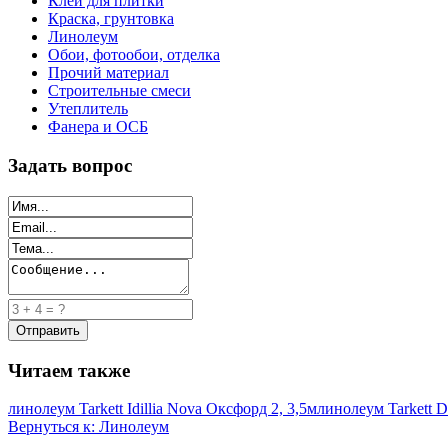
Клей для плитки
Краска, грунтовка
Линолеум
Обои, фотообои, отделка
Прочий материал
Строительные смеси
Утеплитель
Фанера и ОСБ
Задать вопрос
Читаем также
линолеум Tarkett Idillia Nova Оксфорд 2, 3,5м
линолеум Tarkett De
Вернуться к: Линолеум