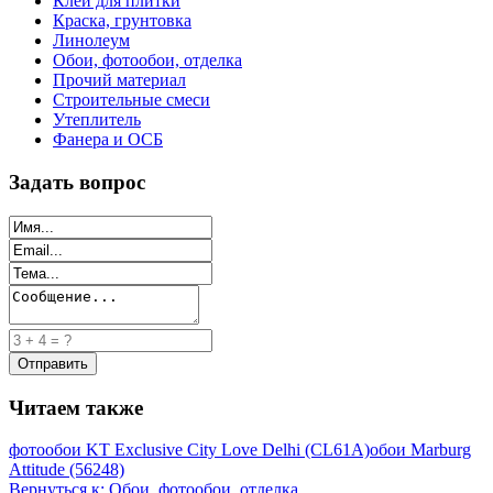
Клей для плитки
Краска, грунтовка
Линолеум
Обои, фотообои, отделка
Прочий материал
Строительные смеси
Утеплитель
Фанера и ОСБ
Задать вопрос
Читаем также
фотообои KT Exclusive City Love Delhi (CL61A)
обои Marburg
Attitude (56248)
Вернуться к: Обои, фотообои, отделка