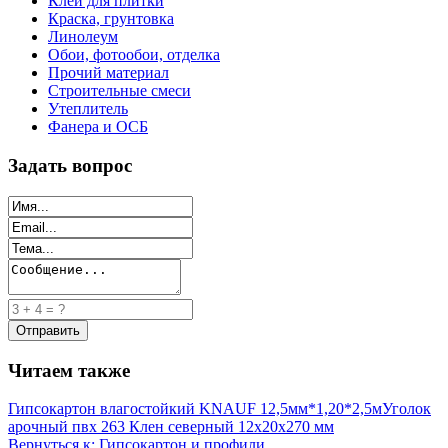
Клей для плитки
Краска, грунтовка
Линолеум
Обои, фотообои, отделка
Прочий материал
Строительные смеси
Утеплитель
Фанера и ОСБ
Задать вопрос
Читаем также
Гипсокартон влагостойкий KNAUF 12,5мм*1,20*2,5м
Уголок
арочный пвх 263 Клен северный 12х20х270 мм
Вернуться к: Гипсокартон и профили