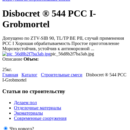
Disbocret ® 544 PCC I-
Grobmоrtel
Допущено по ZTV-SIB 90, TL/TP BE PII, случай применения
PCC I Хорошая обрабатываемость Простое приготовление
Морозоустойчив, устойчив к антиморозной ...
pic_56d8b2f7ba3ab.jpg
Описание
Объем:
25кг.
Главная
Каталог
Строительные смеси
Disbocret ® 544 PCC
I-Grobmоrtel
Статьи по строительству
Делаем пол
Отделочные материалы
Экоматериалы
Современные сооружения
Что нового?